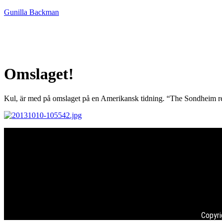
Gunilla Backman
HEM
NYHETER
MUSIK
ME
Omslaget!
Kul, är med på omslaget på en Amerikansk tidning. “The Sondheim r
Copyri