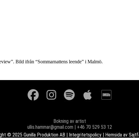
DIA
OM
eview”. Bild ifrån “Sommarnattens leende” i Malmö.
Bokning av artist
ullis.hammar@gmail.com | +46 70 529 53 12
ght © 2025 Gunilla Produktion AB |
Integritetspolicy
| Hemsida av
Sajtf