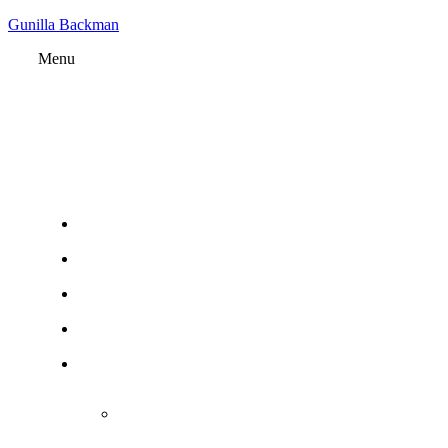
Gunilla Backman
Menu
HEM
NYHETER
MUSIK
MEDIA
OM
MIN HISTORIA
BIOGRAFI
PORTFOLIO | CV