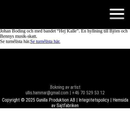
“Thank you for the music”
Gunilla åker på turné i Oktober tillsammans med Kalle Moreaus och
Johan Boding och med bandet “Hej Kalle”. En hyllning till Björn och
Bennys musik-skatt.
Se turnélista här.
Se turnélista här.
Bokning av artist
ullis.hammar@gmail.com | +46 70 529 53 12
Copyright © 2025 Gunilla Produktion AB |
Integritetspolicy
| Hemsida
av
Sajtfabriken