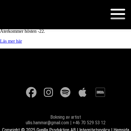
Thank You For The Music
Under hösten -21 spelas turnén “Thank You For the Music”.
Återkommer hösten -22.
Läs mer här
Bokning av artist
ullis.hammar@gmail.com | +46 70 529 53 12
Copyright © 2025 Gunilla Produktion AB |
Integritetspolicy
| Hemsida