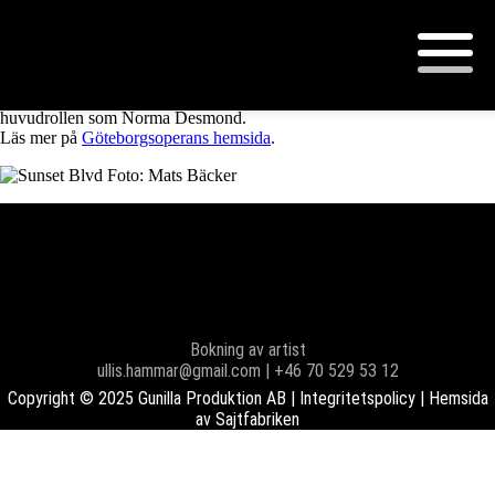
Premiär
Premiär på Sunset Boulevard på Göteborgsoperan. Gunilla spelar
huvudrollen som Norma Desmond.
Läs mer på
Göteborgsoperans hemsida
.
Bokning av artist
ullis.hammar@gmail.com | +46 70 529 53 12
Copyright © 2025 Gunilla Produktion AB |
Integritetspolicy
| Hemsida
av
Sajtfabriken