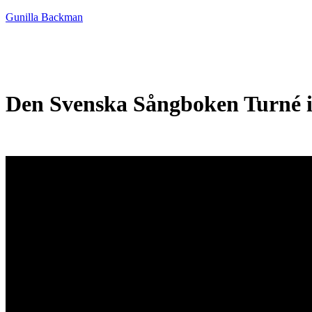
Gunilla Backman
HEM
NYHETER
MUSIK
ME
Den Svenska Sångboken Turné i