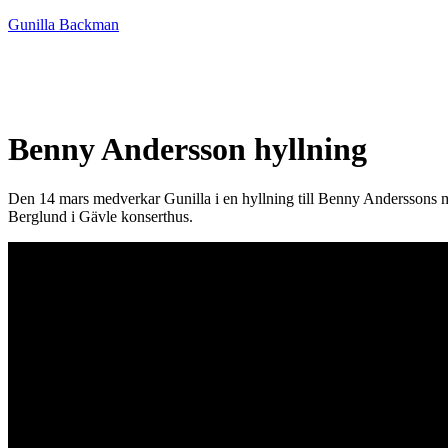
Gunilla Backman
HEM
NYHETER
MUSIK
ME
Benny Andersson hyllning
Den 14 mars medverkar Gunilla i en hyllning till Benny Anderssons
Berglund i Gävle konserthus.