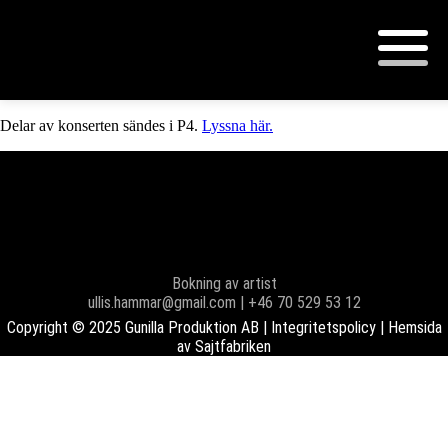
“I love musicals” på Sveriges
Radio
Delar av konserten sändes i P4.
Lyssna här.
Bokning av artist
ullis.hammar@gmail.com | +46 70 529 53 12
Copyright © 2025 Gunilla Produktion AB |
Integritetspolicy
| Hemsida
av
Sajtfabriken